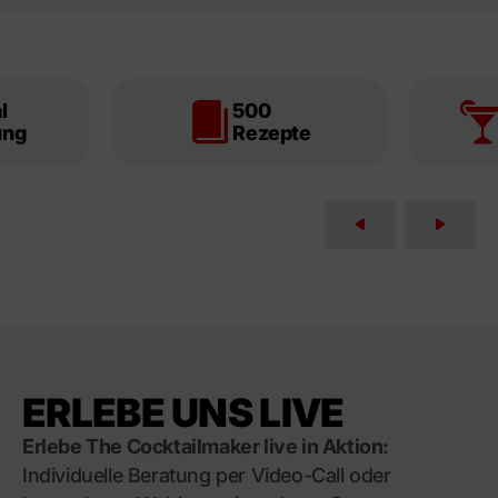
l
500
ung
Rezepte
ERLEBE UNS LIVE
Erlebe The Cocktailmaker live in Aktion:
Individuelle Beratung per Video-Call oder