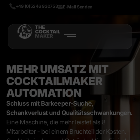
+49 (0)5246 930753
E-Mail Senden
START
PRODUKTE
MEHR UMSATZ MIT
ÜBER UNS
COCKTAILMAKER
BLOG
AUTOMATION
Schluss mit Barkeeper-Suche,
MEHR
Schankverlust und Qualitätsschwankungen.
LIVE DEMO
Eine Maschine, die mehr leistet als 8
TEST NOW
Mitarbeiter - bei einem Bruchteil der Kosten.