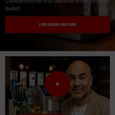
Cocktailmischer und Getränke Mixer für jeden
Versand
Bedarf.
Garantie
Installation
LIVE-DEMO BUCHEN