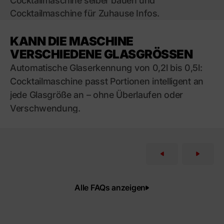
Cocktailmaschine selber bauen und
Cocktailmaschine für Zuhause Infos.
KANN DIE MASCHINE
VERSCHIEDENE GLASGRÖSSEN B
EDIENEN?
Automatische Glaserkennung von 0,2l bis 0,5l:
Cocktailmaschine passt Portionen intelligent an
jede Glasgröße an – ohne Überlaufen oder
Verschwendung.
Alle FAQs anzeigen