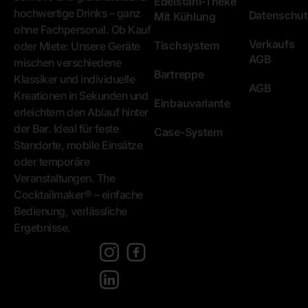
Edelstahl-Theke
hochwertige Drinks – ganz
Datenschut
Mit Kühlung
ohne Fachpersonal. Ob Kauf
Verkaufs
Tischsystem
oder Miete: Unsere Geräte
AGB
mischen verschiedene
Bartreppe
Klassiker und individuelle
AGB
Kreationen in Sekunden und
Einbauvariante
erleichtern den Ablauf hinter
der Bar. Ideal für feste
Case-System
Standorte, mobile Einsätze
oder temporäre
Veranstaltungen. The
Cocktailmaker® – einfache
Bedienung, verlässliche
Ergebnisse.
[language-
switcher]