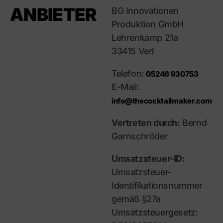
Versand
ANBIETER
BG Innovationen
Garantie
Produktion GmbH
Installation
Lehrenkamp 21a
33415 Verl
Telefon:
05246 930753
E-Mail:
info@thecocktailmaker.com
Vertreten durch:
Bernd
Garnschröder
Umsatzsteuer-ID:
Umsatzsteuer-
Identifikationsnummer
gemäß §27a
Umsatzsteuergesetz: