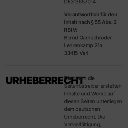
DE313657014
Verantwortlich für den
Inhalt nach § 55 Abs. 2
RStV:
Bernd Garnschröder
Lehrenkamp 21a
33415 Verl
URHEBERRECHT
Die durch die
Seitenbetreiber erstellten
Inhalte und Werke auf
diesen Seiten unterliegen
dem deutschen
Urheberrecht. Die
Vervielfältigung,