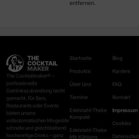
entfernen.
Startseite
Blog
Produkte
Karriere
The Cocktailmaker® –
professionelle
Über Uns
FAQ
Getränkezubereitung leicht
Termine
Kontakt
gemacht. Für Bars,
Restaurants oder Events
Edelstahl-Theke
Impressum
bieten unsere
Kompakt
vollautomatischen Mixgeräte
Cookies
schnelle und gleichbleibend
Edelstahl-Theke
hochwertige Drinks – ganz
Datenschut
Mit Kühlung