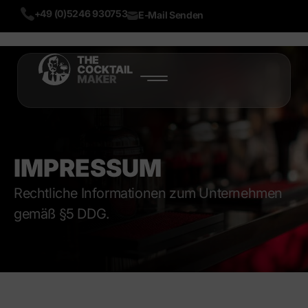
+49 (0)5246 930753
E-Mail Senden
START
PRODUKTE
ÜBER UNS
IMPRESSUM
BLOG
Rechtliche Informationen zum Unternehmen
gemäß §5 DDG.
MEHR
LIVE DEMO
TEST NOW