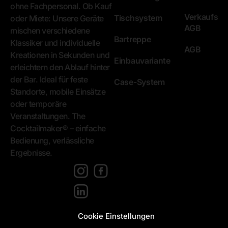
ohne Fachpersonal. Ob Kauf
Verkaufs
Tischsystem
oder Miete: Unsere Geräte
AGB
mischen verschiedene
Bartreppe
Klassiker und individuelle
AGB
Kreationen in Sekunden und
Einbauvariante
erleichtern den Ablauf hinter
der Bar. Ideal für feste
Case-System
Standorte, mobile Einsätze
oder temporäre
Veranstaltungen. The
Cocktailmaker® – einfache
Bedienung, verlässliche
Ergebnisse.
[language-
switcher]
Cookie Einstellungen