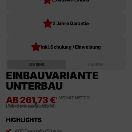
2 Jahre Garantie
Inkl. Schulung / Einweisung
LEASING
KAUFEN
EINBAUVARIANTE
UNTERBAU
AB 261,73 €
/ MONAT NETTO
(Alle Preise zzgl. MwSt)
LAUFZEIT: 60 MONATE
HIGHLIGHTS
400 Cocktails/Stunde