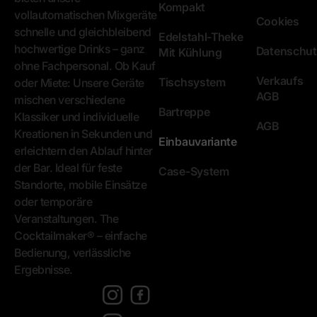
Kompakt
vollautomatischen Mixgeräte
Cookies
schnelle und gleichbleibend
Edelstahl-Theke
hochwertige Drinks – ganz
Datenschut
Mit Kühlung
ohne Fachpersonal. Ob Kauf
Verkaufs
Tischsystem
oder Miete: Unsere Geräte
AGB
mischen verschiedene
Bartreppe
Klassiker und individuelle
AGB
Kreationen in Sekunden und
Einbauvariante
erleichtern den Ablauf hinter
der Bar. Ideal für feste
Case-System
Standorte, mobile Einsätze
oder temporäre
Veranstaltungen. The
Cocktailmaker® – einfache
Bedienung, verlässliche
Ergebnisse.
[language-
switcher]