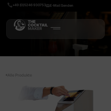
+49 (0)5246 930753
E-Mail Senden
START
PRODUKTE
ÜBER UNS
BLOG
Alle Produkte
MEHR
LIVE DEMO
TEST NOW