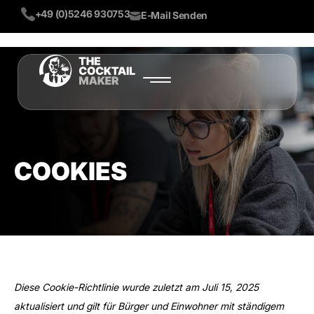
+49 (0)5246 930753
E-Mail Senden
START
PRODUKTE
ÜBER UNS
COOKIES
BLOG
MEHR
LIVE DEMO
TEST NOW
Diese Cookie-Richtlinie wurde zuletzt am Juli 15, 2025
aktualisiert und gilt für Bürger und Einwohner mit ständigem