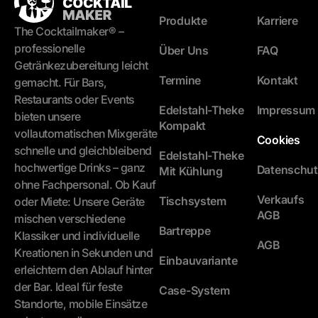
Produkte
Karriere
The Cocktailmaker® –
professionelle
Über Uns
FAQ
Getränkezubereitung leicht
Termine
Kontakt
gemacht. Für Bars,
Restaurants oder Events
Edelstahl-Theke
Impressum
bieten unsere
Kompakt
vollautomatischen Mixgeräte
Cookies
schnelle und gleichbleibend
Edelstahl-Theke
hochwertige Drinks – ganz
Datenschut
Mit Kühlung
ohne Fachpersonal. Ob Kauf
Verkaufs
Tischsystem
oder Miete: Unsere Geräte
AGB
mischen verschiedene
Bartreppe
Klassiker und individuelle
AGB
Kreationen in Sekunden und
Einbauvariante
erleichtern den Ablauf hinter
der Bar. Ideal für feste
Case-System
Standorte, mobile Einsätze