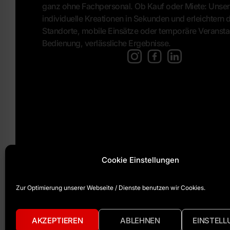
ganz ohne Fachpersonal. Ob Kauf oder Miete: Unser
individuelle Kreationen in Sekunden und erleichtern de
Standorte, mobile Einsätze oder temporäre Veransta
Bedienung, verlässliche Ergebnisse.
[language-switcher]
Cookie Einstellungen
Zur Optimierung unserer Webseite / Dienste benutzen wir Cookies.
The Cocktailmaker ®
•
+49 (0) 5246 930753
info@thecocktailmaker.com
AKZEPTIEREN
ABLEHNEN
EINSTELL