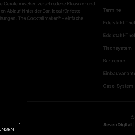
e Geräte mischen verschiedene Klassiker und
Termine
n Ablauf hinter der Bar. Ideal für feste
ltungen. The Cocktailmaker® – einfache
Edelstahl-Th
Edelstahl-The
Tischsystem
Bartreppe
Einbauvariant
Case-System
©
Seven Digital 
UNGEN