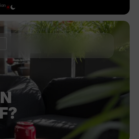
tion
EN
F?