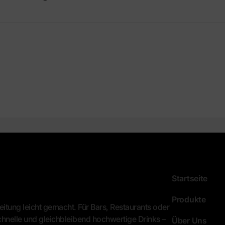
Startseite
Produkte
tung leicht gemacht. Für Bars, Restaurants oder
hnelle und gleichbleibend hochwertige Drinks –
Über Uns