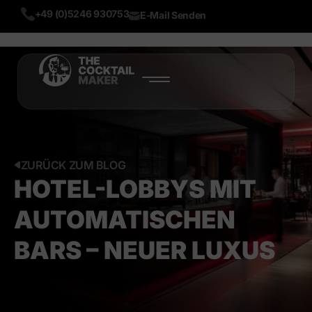
+49 (0)5246 930753
E-Mail Senden
START
PRODUKTE
ÜBER UNS
ZURÜCK ZUM BLOG
HOTEL-LOBBYS MIT
BLOG
AUTOMATISCHEN
MEHR
BARS – NEUER LUXUS
LIVE DEMO
TEST NOW