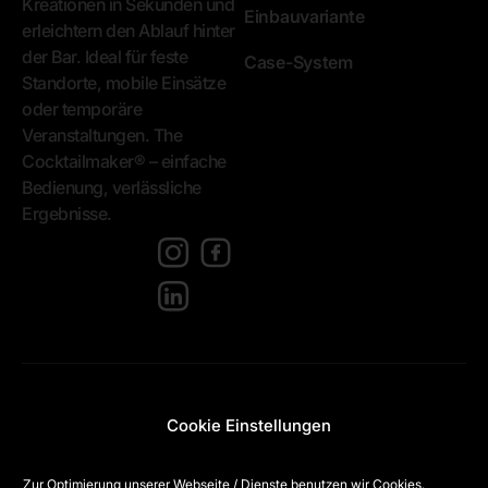
Kreationen in Sekunden und
Einbauvariante
erleichtern den Ablauf hinter
der Bar. Ideal für feste
Case-System
Standorte, mobile Einsätze
oder temporäre
Veranstaltungen. The
Cocktailmaker® – einfache
Bedienung, verlässliche
Ergebnisse.
[language-
switcher]
The Cocktailmaker ®
© 2025 The Cocktailmaker
Cookie Einstellungen
•
– Alle Rechte vorbehalten.
+49 (0) 5246 930753
info@thecocktailmaker.com
Seven Digital | Agentur für
Zur Optimierung unserer Webseite / Dienste benutzen wir Cookies.