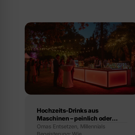
Hochzeits-Drinks aus
Maschinen – peinlich oder
perfekt?
Omas Entsetzen, Millennials
Begeisterung: Wie