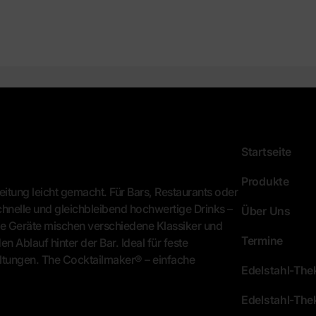
Startseite
Produkte
tung leicht gemacht. Für Bars, Restaurants oder
hnelle und gleichbleibend hochwertige Drinks –
Über Uns
e Geräte mischen verschiedene Klassiker und
Termine
n Ablauf hinter der Bar. Ideal für feste
ltungen. The Cocktailmaker® – einfache
Edelstahl-Th
Edelstahl-The