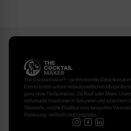
The Cocktailmaker® – professionelle Getränkezuberei
Events bieten unsere vollautomatischen Mixgeräte sc
ganz ohne Fachpersonal. Ob Kauf oder Miete: Unser
individuelle Kreationen in Sekunden und erleichtern de
Standorte, mobile Einsätze oder temporäre Veransta
Bedienung, verlässliche Ergebnisse.
[language-switcher]