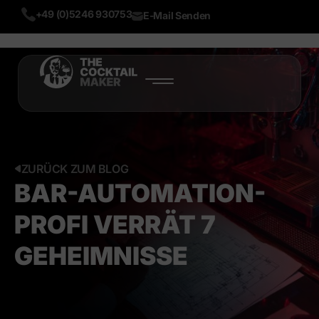
+49 (0)5246 930753
E-Mail Senden
START
PRODUKTE
ÜBER UNS
ZURÜCK ZUM BLOG
BAR-AUTOMATION-
BLOG
PROFI VERRÄT 7
MEHR
GEHEIMNISSE
LIVE DEMO
TEST NOW