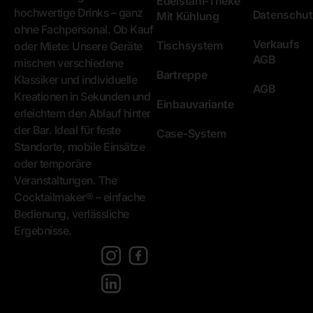
Edelstahl-Theke
hochwertige Drinks – ganz
Datenschut
Mit Kühlung
ohne Fachpersonal. Ob Kauf
Verkaufs
Tischsystem
oder Miete: Unsere Geräte
AGB
mischen verschiedene
Bartreppe
Klassiker und individuelle
AGB
Kreationen in Sekunden und
Einbauvariante
erleichtern den Ablauf hinter
der Bar. Ideal für feste
Case-System
Standorte, mobile Einsätze
oder temporäre
Veranstaltungen. The
Cocktailmaker® – einfache
Bedienung, verlässliche
Ergebnisse.
[language-
switcher]