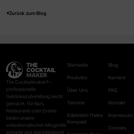
Zurück zum Blog
Startseite
Blog
Produkte
Karriere
The Cocktailmaker® –
professionelle
Über Uns
FAQ
Getränkezubereitung leicht
Termine
Kontakt
gemacht. Für Bars,
Restaurants oder Events
Edelstahl-Theke
Impressum
bieten unsere
Kompakt
vollautomatischen Mixgeräte
Cookies
schnelle und gleichbleibend