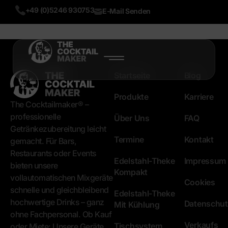
+49 (0)5246 930753
E-Mail Senden
START
Startseite
Blog
PRODUKTE
Produkte
Karriere
The Cocktailmaker® –
ÜBER UNS
professionelle
Über Uns
FAQ
Getränkezubereitung leicht
Termine
Kontakt
BLOG
gemacht. Für Bars,
Restaurants oder Events
Edelstahl-Theke
Impressum
bieten unsere
MEHR
Kompakt
vollautomatischen Mixgeräte
Cookies
LIVE DEMO
schnelle und gleichbleibend
Edelstahl-Theke
hochwertige Drinks – ganz
TEST NOW
Datenschut
Mit Kühlung
ohne Fachpersonal. Ob Kauf
Verkaufs
Tischsystem
oder Miete: Unsere Geräte